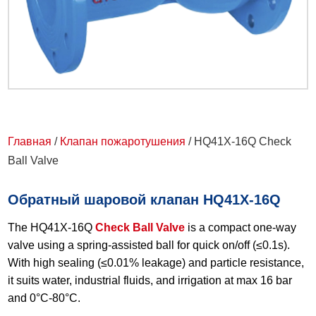
Главная
/
Клапан пожаротушения
/ HQ41X-16Q Check
Ball Valve
Обратный шаровой клапан HQ41X-16Q
The HQ41X-16Q
Check Ball Valve
is a compact one-way
valve using a spring-assisted ball for quick on/off (≤0.1s).
With high sealing (≤0.01% leakage) and particle resistance,
it suits water, industrial fluids, and irrigation at max 16 bar
and 0°C-80°C.