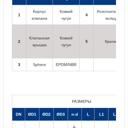
Корпус
Ковкий
Уплотнительное
1
4
клапана
чугун
кольцо
Клапанная
Ковкий
2
5
Крепеж
крышка
чугун
3
Sphere
EPDM/NBR
РАЗМЕРЫ
DN
ØD1
ØD2
ØD3
n-d
L
L1
L2
4-