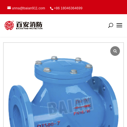
unna@baian911.com
+86 18046364699