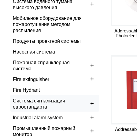
Система водяного тумана
+
высокого давления
Мобильное оборудование для
пожаротушения методом
распыления
Addressabl
Photoelect
Продукты проектной системы
Насосная система
Пожарная спринклерная
+
система
+
Fire extinguisher
Fire Hydrant
Система сигнализации
+
евростандарта
+
Industrial alarm system
Промышленный пожарный
Addressabl
+
монитор