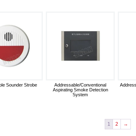
le Sounder Strobe
Addressable/Conventional
Address
Aspirating Smoke Detection
System
1
2
→