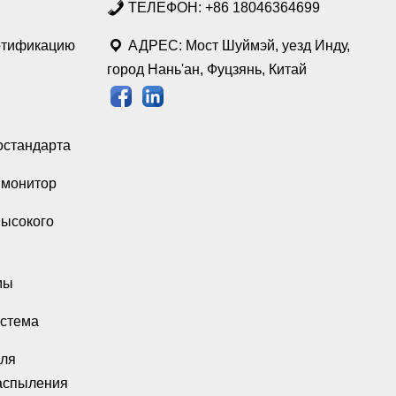
ТЕЛЕФОН: +86 18046364699
ртификацию
АДРЕС: Мост Шуймэй, уезд Инду,
город Нань'ан, Фуцзянь, Китай
остандарта
монитор
высокого
мы
истема
для
аспыления