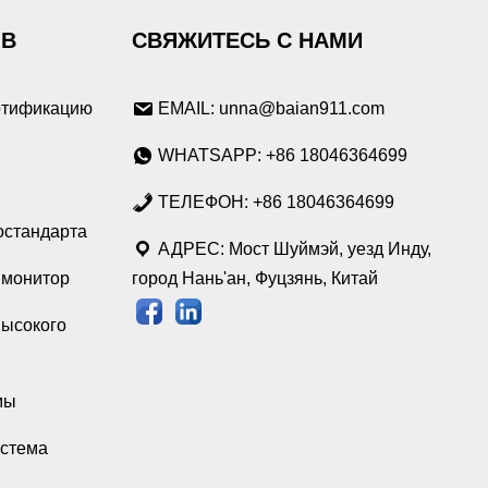
ОВ
СВЯЖИТЕСЬ С НАМИ
ртификацию
EMAIL: unna@baian911.com
WHATSAPP: +86 18046364699
ТЕЛЕФОН: +86 18046364699
остандарта
АДРЕС: Мост Шуймэй, уезд Инду,
монитор
город Нань'ан, Фуцзянь, Китай
высокого
мы
истема