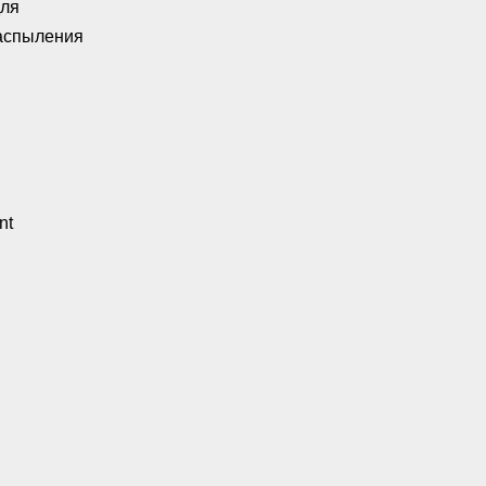
для
аспыления
nt