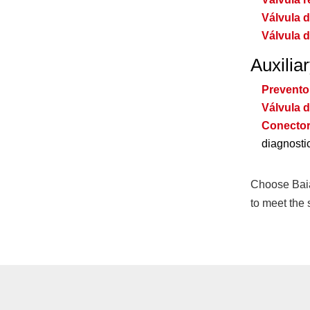
Válvula d
Válvula do
Auxilia
Prevento
Válvula d
Conector
diagnosti
Choose Baian
to meet the 