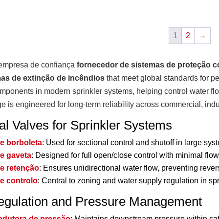
1
2
→
mpresa de confiança
fornecedor de sistemas de proteção c
mas de extinção de incêndios
that meet global standards for pe
mponents in modern sprinkler systems, helping control water flo
e is engineered for long-term reliability across commercial, indu
al Valves for Sprinkler Systems
de borboleta
: Used for sectional control and shutoff in large sy
de gaveta
: Designed for full open/close control with minimal flow
de retenção
: Ensures unidirectional water flow, preventing rev
e controlo
: Central to zoning and water supply regulation in sp
egulation and Pressure Management
redutora de pressão
: Maintains downstream pressure within safe 