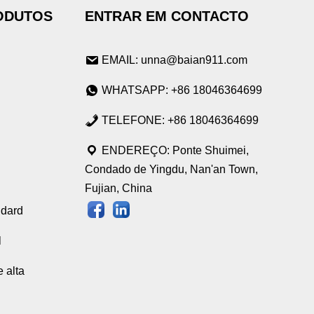
ODUTOS
ENTRAR EM CONTACTO
EMAIL: unna@baian911.com
WHATSAPP: +86 18046364699
TELEFONE: +86 18046364699
ENDEREÇO: Ponte Shuimei,
Condado de Yingdu, Nan'an Town,
Fujian, China
ndard
l
 alta