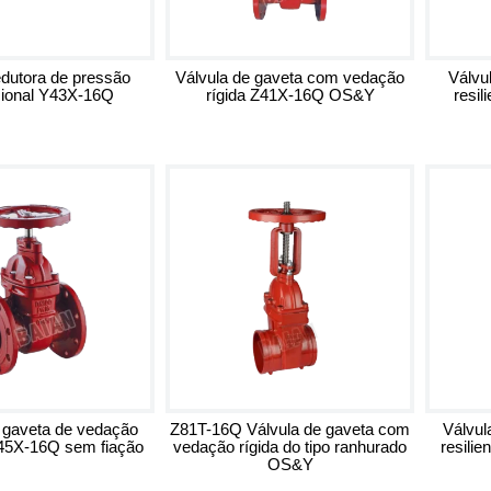
edutora de pressão
Válvula de gaveta com vedação
Válvu
cional Y43X-16Q
rígida Z41X-16Q OS&Y
resi
 gaveta de vedação
Z81T-16Q Válvula de gaveta com
Válvul
 Z45X-16Q sem fiação
vedação rígida do tipo ranhurado
resilie
OS&Y