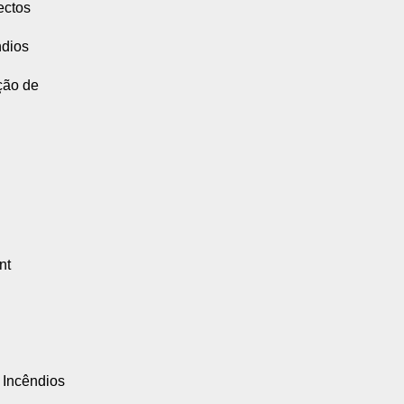
ectos
ndios
ção de
nt
 Incêndios