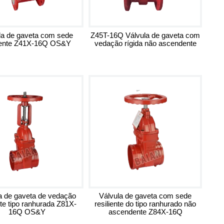
la de gaveta com sede
Z45T-16Q Válvula de gaveta com
liente Z41X-16Q OS&Y
vedação rígida não ascendente
a de gaveta de vedação
Válvula de gaveta com sede
nte tipo ranhurada Z81X-
resiliente do tipo ranhurado não
16Q OS&Y
ascendente Z84X-16Q