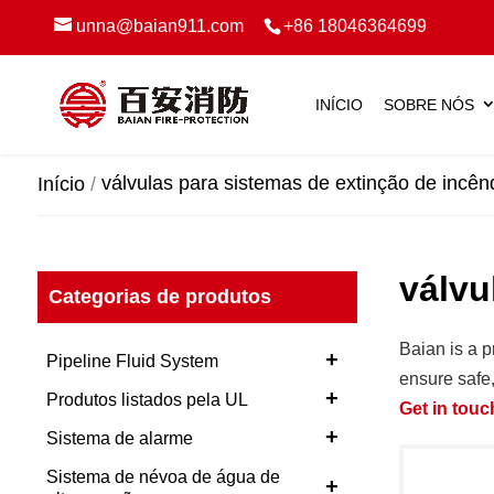
unna@baian911.com
+86 18046364699
INÍCIO
SOBRE NÓS
válvulas para sistemas de extinção de incên
Início
válvu
Categorias de produtos
Baian is a 
+
Pipeline Fluid System
ensure safe,
+
Produtos listados pela UL
Get in touc
+
Sistema de alarme
Sistema de névoa de água de
+