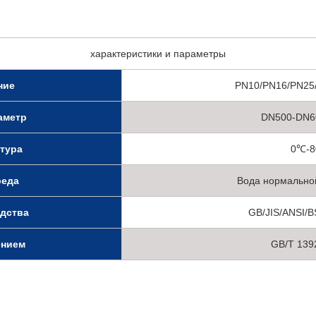
характеристики и параметры
ние
PN10/PN16/PN25
аметр
DN500-DN600
атура
0℃-
реда
Вода нормально
одства
GB/JIS/ANSI/
ением
GB/T 139