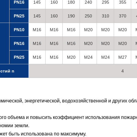
PN16
145
160
180
240
295
355
PN25
145
160
190
250
310
370
PN10
M16
M16
M16
M20
M20
M20
PN16
M16
M16
M16
M20
M20
M20
PN25
M16
M16
M20
M24
M24
M27
стий n
4
ической, энергетической, водохозяйственной и других обла
ного объема и повысить коэффициент использования пожар
номии земли.
жет быть использована по максимуму.