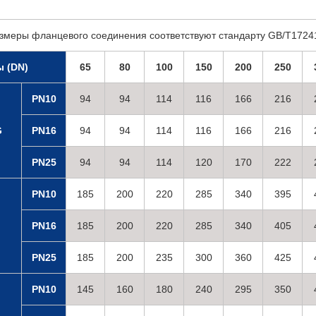
змеры фланцевого соединения соответствуют стандарту GB/T1724
 (DN)
65
80
100
150
200
250
PN10
94
94
114
116
166
216
G
PN16
94
94
114
116
166
216
PN25
94
94
114
120
170
222
PN10
185
200
220
285
340
395
PN16
185
200
220
285
340
405
PN25
185
200
235
300
360
425
PN10
145
160
180
240
295
350