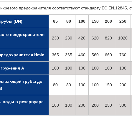
ихревого предохранителя соответствуют стандарту ЕС EN.12845, ст
трубы (DN)
65
80
100
150
200
250
вого предохранителя
230
230
420
620
820
1020
предохранителя Hmin
365
365
460
560
660
760
огружения A
100
100
100
100
100
100
асывающей трубы до
80
80
100
100
150
200
B
 воды в резервуаре
180
180
200
200
250
300