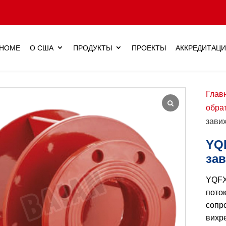
HOME
О США
ПРОДУКТЫ
ПРОЕКТЫ
АККРЕДИТАЦ
Глав
обра
зави
YQ
за
YQF
поток
сопр
вихр