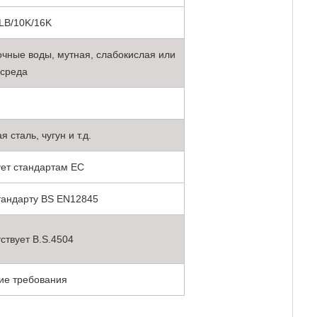
LB/10K/16K
точные воды, мутная, слабокислая или
 среда
сталь, чугун и т.д.
ует стандартам ЕС
стандарту BS EN12845
ствует B.S.4504
ие требования