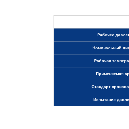
Рабочее давле
Номинальный ди
Рабочая темпер
Применяемая с
Стандарт произв
Испытание давл