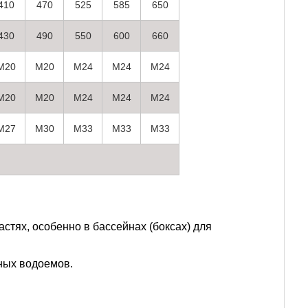
410
470
525
585
650
430
490
550
600
660
M20
M20
M24
M24
M24
M20
M20
M24
M24
M24
M27
M30
M33
M33
M33
стях, особенно в бассейнах (боксах) для
ных водоемов.