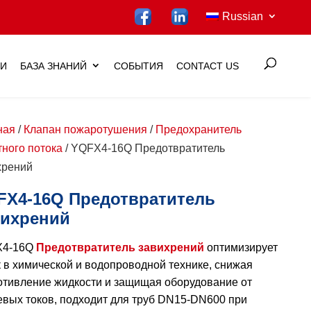
Russian
ИИ
БАЗА ЗНАНИЙ
СОБЫТИЯ
CONTACT US
ная
/
Клапан пожаротушения
/
Предохранитель
тного потока
/ YQFX4-16Q Предотвратитель
хрений
FX4-16Q Предотвратитель
вихрений
X4-16Q
Предотвратитель завихрений
оптимизирует
 в химической и водопроводной технике, снижая
отивление жидкости и защищая оборудование от
евых токов, подходит для труб DN15-DN600 при