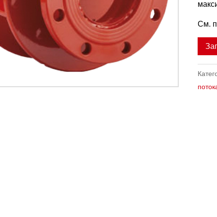
макс
См. 
За
Катег
поток