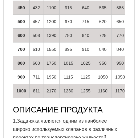
450
432
1100
615
640
565
585
5
500
457
1200
670
715
620
650
5
600
508
1390
780
840
725
770
6
700
610
1550
895
910
840
840
7
800
660
1750
1015
1025
950
950
9
900
711
1950
1115
1125
1050
1050
10
1000
811
2170
1230
1255
1160
1170
11
ОПИСАНИЕ ПРОДУКТА
1.Задвижка является одним из наиболее
широко используемых клапанов в различных
проектах по транспортировке жидкостей.