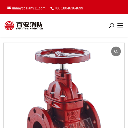
unna@baian911.com
+86 18046364699