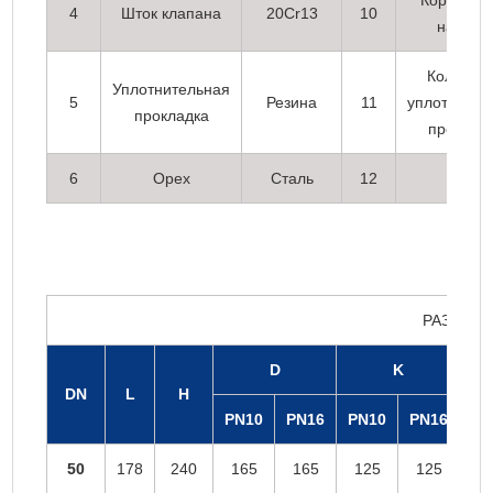
Коробка 
4
Шток клапана
20Cr13
10
набивк
Кольцев
Уплотнительная
5
Резина
11
уплотнител
прокладка
проклад
6
Орех
Сталь
12
Орех
РАЗМЕР
D
K
DN
L
H
PN10
PN16
PN10
PN16
PN
50
178
240
165
165
125
125
9