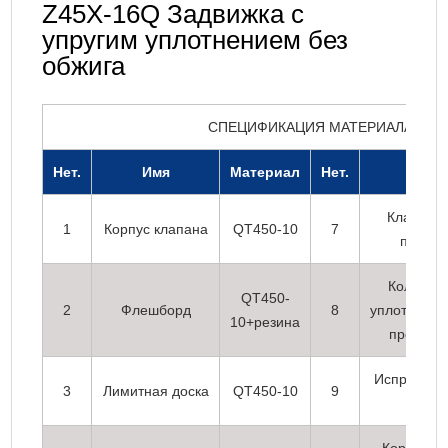
Z45X-16Q Задвижка с
упругим уплотнением без
обжига
СПЕЦИФИКАЦИЯ МАТЕРИАЛА
Нет.
Имя
Материал
Нет.
Имя
Клапанн
1
Корпус клапана
QT450-10
7
панель
Кольцев
QT450-
2
Флешборд
8
уплотнител
10+резина
проклад
Исправлен
3
Лимитная доска
QT450-10
9
блок