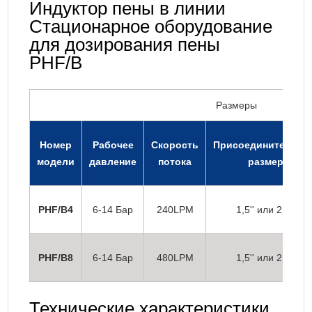
Индуктор пены в линии
Стационарное оборудование
для дозирования пены
PHF/B
Размеры
Номер
Рабочее
Скорость
Присоединительны
модели
давление
потока
размер
PHF/B4
6-14 Бар
240LPM
1,5'' или 2,5''
PHF/B8
6-14 Бар
480LPM
1,5'' или 2,5''
Технические характеристики