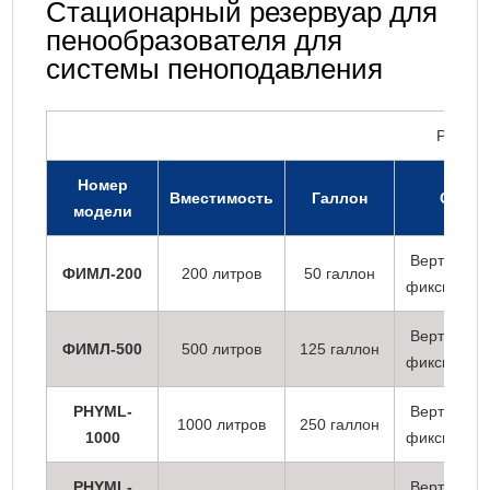
Стационарный резервуар для
пенообразователя для
системы пеноподавления
Разме
Номер
Вместимость
Галлон
Стиль
модели
Вертикаль
ФИМЛ-200
200 литров
50 галлон
фиксирова
Вертикаль
ФИМЛ-500
500 литров
125 галлон
фиксирова
PHYML-
Вертикаль
1000 литров
250 галлон
1000
фиксирова
PHYML-
Вертикаль