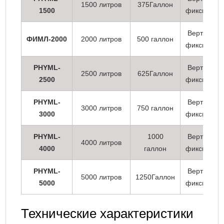
1500 литров
375Галлон
1500
фиксирова
Вертикаль
ФИМЛ-2000
2000 литров
500 галлон
фиксирова
PHYML-
Вертикаль
2500 литров
625Галлон
2500
фиксирова
PHYML-
Вертикаль
3000 литров
750 галлон
3000
фиксирова
PHYML-
1000
Вертикаль
4000 литров
4000
галлон
фиксирова
PHYML-
Вертикаль
5000 литров
1250Галлон
5000
фиксирова
Технические характеристики