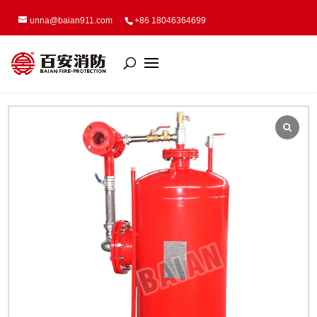
unna@baian911.com
+86 18046364699