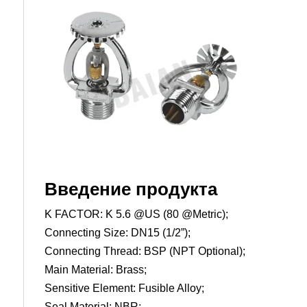
Введение продукта
K FACTOR: K 5.6 @US (80 @Metric);
Connecting Size: DN15 (1/2”);
Connecting Thread: BSP (NPT Optional);
Main Material: Brass;
Sensitive Element: Fusible Alloy;
Seal Material: NBR;