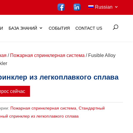
Russian
ИИ
БАЗА ЗНАНИЙ
СОБЫТИЯ
CONTACT US
ная
/
Пожарная спринклерная система
/ Fusible Alloy
kler
инклер из легкоплавкого сплава
прос сейчас
ории:
Пожарная спринклерная система
,
Стандартный
ный спринклер из легкоплавкого сплава