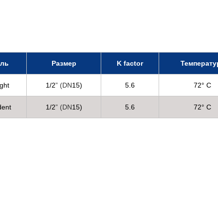
иль
Размер
K factor
Температу
ght
1/2
” (DN
15)
5.6
72° C
dent
1/2
” (DN
15)
5.6
72° C