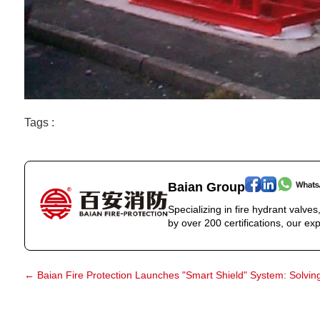
Tags :
Baian Group
Specializing in fire hydrant valve
by over 200 certifications, our exp
←
Baian Fire Protection Launches "Smart Shield" System: Solving