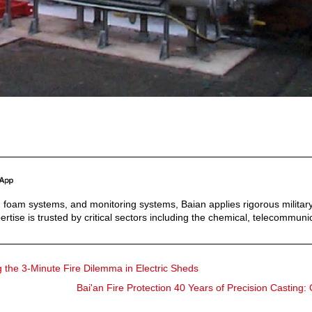
s, foam systems, and monitoring systems, Baian applies rigorous military
ertise is trusted by critical sectors including the chemical, telecommunic
 the 3-Minute Fire Dilemma in Electric Sheds
Bai'an Fire Protection 40 Years of Precision Casting