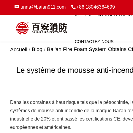
unna@baian911.com
+86 18046364699
ACCUEIL
À PROPOS DE N
CONTACTEZ-NOUS
Blog
Bai'an Fire Foam System Obtains CE 
Accueil
Le système de mousse anti-incendie 
Dans les domaines à haut risque tels que la pétrochimie, l
systèmes de mousse anti-incendie de la marque Bai'an res
industrielle de 20% et ont passé les certifications CE, dev
européennes et américaines.