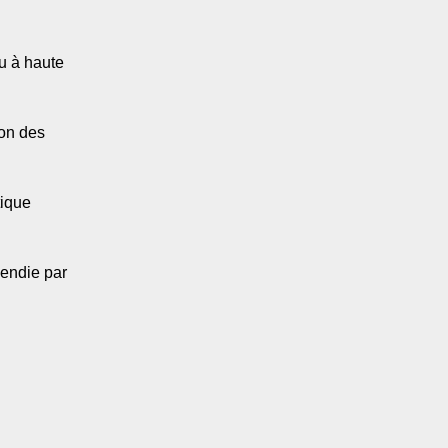
l
u à haute
ion des
tique
cendie par