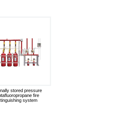
rnally stored pressure
tafluoropropane fire
tinguishing system