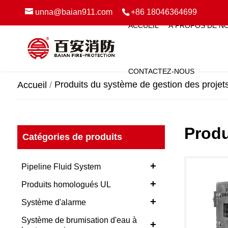
unna@baian911.com
+86 18046364699
ACCUEIL
À PROPOS DE N
CONTACTEZ-NOUS
Produits du système de gestion des projet
Accueil
Produ
Catégories de produits
+
Pipeline Fluid System
+
Produits homologués UL
+
Système d'alarme
Système de brumisation d'eau à
+