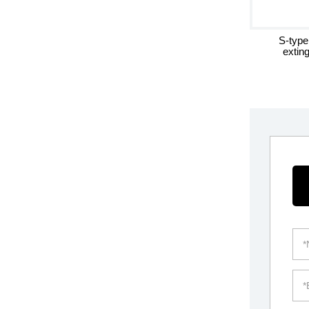
S-type 
extin