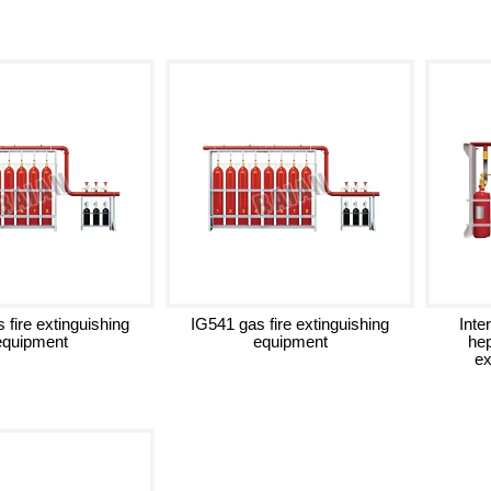
 fire extinguishing
IG541 gas fire extinguishing
Inte
equipment
equipment
hep
ex