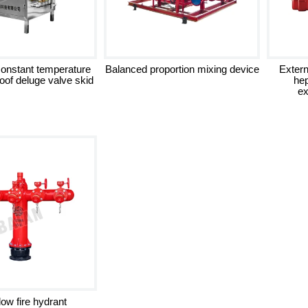
onstant temperature
Balanced proportion mixing device
Extern
oof deluge valve skid
hep
ex
low fire hydrant