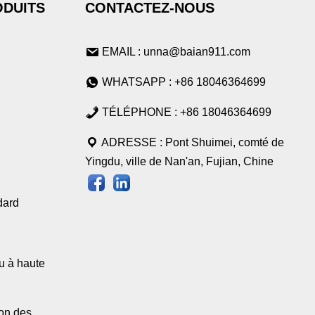
ODUITS
CONTACTEZ-NOUS
EMAIL : unna@baian911.com
WHATSAPP : +86 18046364699
TÉLÉPHONE : +86 18046364699
ADRESSE : Pont Shuimei, comté de
Yingdu, ville de Nan'an, Fujian, Chine
dard
l
u à haute
ion des