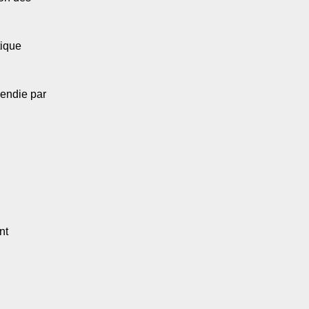
tique
cendie par
nt