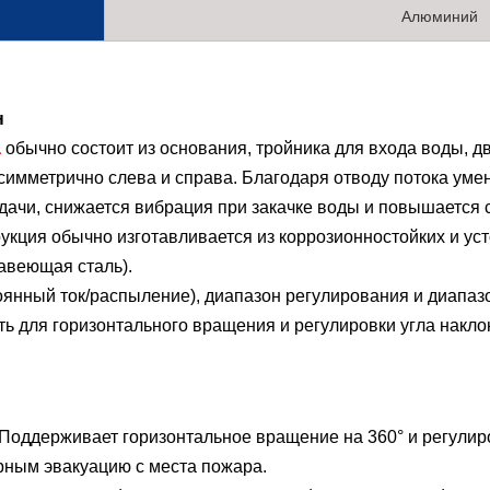
Алюминий
н
а
обычно состоит из основания, тройника для входа воды, д
симметрично слева и справа. Благодаря отводу потока уме
дачи, снижается вибрация при закачке воды и повышается 
рукция обычно изготавливается из коррозионностойких и у
авеющая сталь).
оянный ток/распыление), диапазон регулирования и диапаз
ь для горизонтального вращения и регулировки угла наклон
 Поддерживает горизонтальное вращение на 360° и регулиров
рным эвакуацию с места пожара.