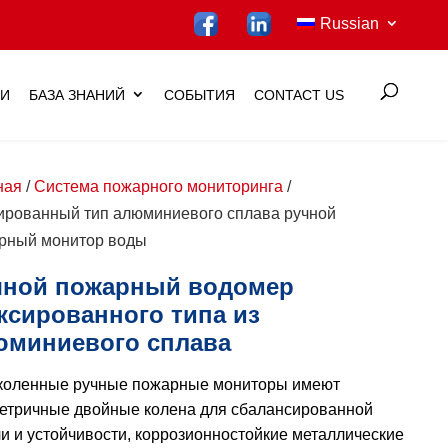
Russian
ИИ
БАЗА ЗНАНИЙ
СОБЫТИЯ
CONTACT US
ная
/
Система пожарного мониторинга
/
ированный тип алюминиевого сплава ручной
рный монитор воды
чной пожарный водомер
ксированного типа из
юминиевого сплава
коленные ручные пожарные мониторы имеют
етричные двойные колена для сбалансированной
и и устойчивости, коррозионностойкие металлические