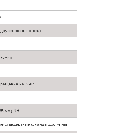
A
дну скорость потока)
 л/мин
 вращение на 360°
(65 мм) NH
гие стандартные фланцы доступны