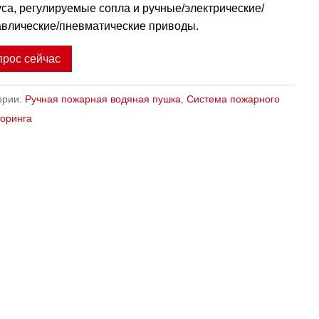
са, регулируемые сопла и ручные/электрические/
авлические/пневматические приводы.
прос сейчас
ории:
Ручная пожарная водяная пушка
,
Система пожарного
оринга