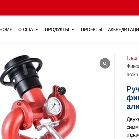
HOME
О США
ПРОДУКТЫ
ПРОЕКТЫ
АККРЕДИТАЦ
Глав
Фикс
пожа
Ру
фи
ал
Двух
симм
отдач