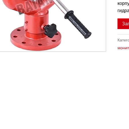
корпу
гидр
За
Катег
монит