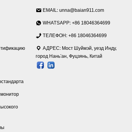
EMAIL: unna@baian911.com
WHATSAPP: +86 18046364699
ТЕЛЕФОН: +86 18046364699
ртификацию
АДРЕС: Мост Шуймэй, уезд Инду,
город Нань'ан, Фуцзянь, Китай
остандарта
монитор
высокого
мы