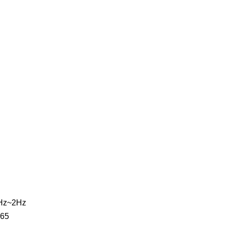
1Hz~2Hz
P65