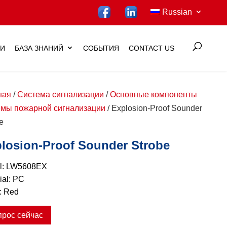
Russian
ИИ
БАЗА ЗНАНИЙ
СОБЫТИЯ
CONTACT US
ная
/
Система сигнализации
/
Основные компоненты
емы пожарной сигнализации
/ Explosion-Proof Sounder
e
losion-Proof Sounder Strobe
l: LW5608EX
ial: PC
: Red
прос сейчас